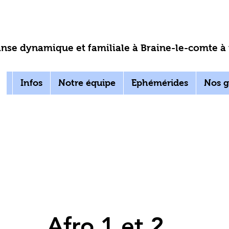
nse dynamique et familiale à Braine-le-comte à p
Infos
Notre équipe
Ephémérides
Nos g
Afro 1 et 2