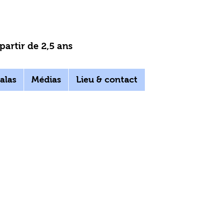
artir de 2,5 ans
alas
Médias
Lieu & contact