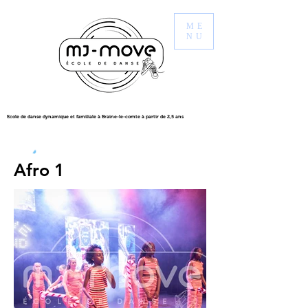
ME
NU
Ecole de danse dynamique et familiale à Braine-le-comte à partir de 2,5 ans
Afro 1