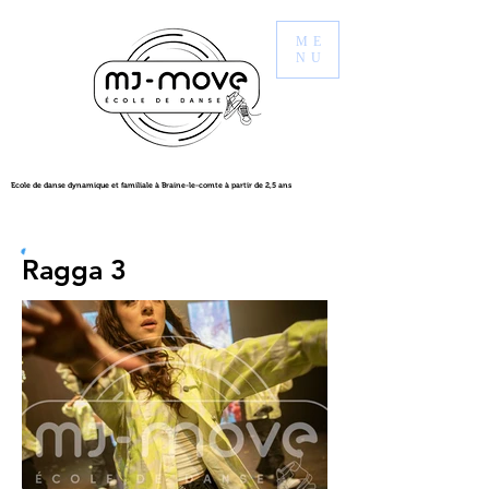
ME
NU
Ecole de danse dynamique et familiale à Braine-le-comte à partir de 2,5 ans
Ragga 3